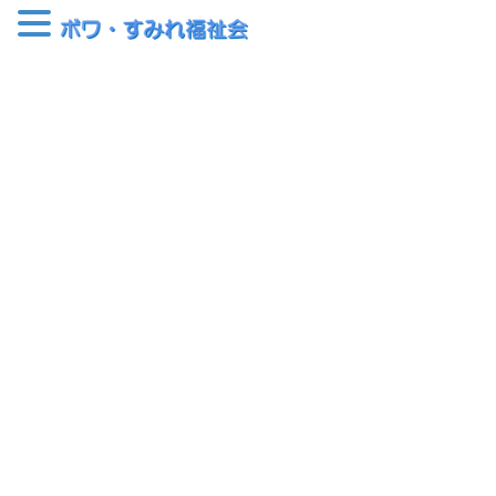
コ
ナ
ン
ビ
テ
ゲ
ン
ー
児童支援部
ツ
シ
へ
ョ
ス
ン
HOME
児童支援部
キ
に
ッ
移
プ
動
ボワ・コンサール