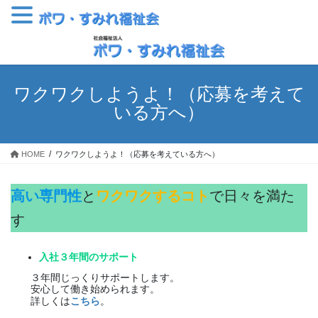
コ
ナ
ン
ビ
テ
ゲ
ン
ー
ワクワクしようよ！（応募を考えて
ツ
シ
いる方へ）
へ
ョ
ス
ン
キ
に
HOME
ワクワクしようよ！（応募を考えている方へ）
ッ
移
プ
動
高い専門性
と
ワクワクするコト
で日々を満た
す
入社３年間のサポート
３年間じっくりサポートします。
安心して働き始められます。
詳しくは
こちら
。