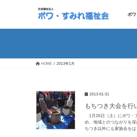
コ
ナ
ン
ビ
ボワ
テ
ゲ
ン
ー
ツ
シ
へ
ョ
ス
ン
キ
に
ッ
移
HOME
2013年1月
プ
動
2013-01-31
もちつき大会を行
1月26日（土）にボワ・
め、地域とのつながりを深
ちつき以外にも家族会をはじ