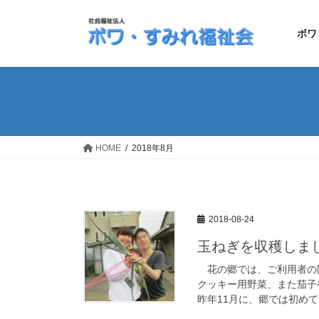
コ
ナ
ン
ビ
ボワ
テ
ゲ
ン
ー
ツ
シ
へ
ョ
ス
ン
キ
に
ッ
移
HOME
2018年8月
プ
動
2018-08-24
玉ねぎを収穫しま
花の郷では、ご利用者の
クッキー用野菜、また茄子
昨年11月に、郷では初めて