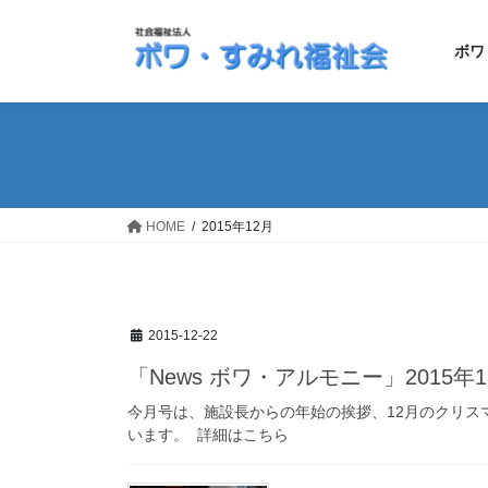
コ
ナ
ン
ビ
ボワ
テ
ゲ
ン
ー
ツ
シ
へ
ョ
ス
ン
キ
に
ッ
移
HOME
2015年12月
プ
動
2015-12-22
「News ボワ・アルモニー」2015
今月号は、施設長からの年始の挨拶、12月のクリス
います。 詳細はこちら