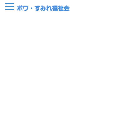
コ
ナ
ン
ビ
テ
ゲ
ン
ー
2024年10月
ツ
シ
へ
ョ
ス
ン
HOME
2024年10月
キ
に
ッ
移
プ
動
2024-10-22
クッカ広場
クッカ広場 日替わり半額セール
のお知らせ
クッカ気まぐれミステリー企画！！ 10月28（月）～10月31日
（木）の期間中、日替わりで半額商品が変わります。どの商品が
半額になるかは、来て観てからのお楽しみ！この機会にぜひ足を
お運びください！