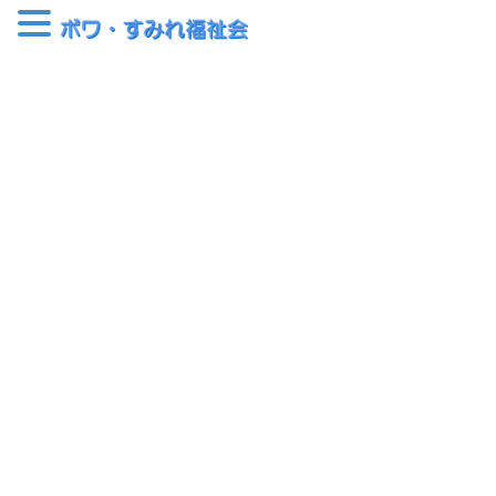
コ
ナ
ン
ビ
テ
ゲ
ン
ー
2021年12月
ツ
シ
へ
ョ
ス
ン
HOME
2021年12月
キ
に
ッ
移
プ
動
2021-12-24
ボワ・アルモニー
クリスマスがアルモニー（分場）
にもやってきました！
昨日の本体のクリスマスレクに引き続き、本日12月24日は分場で
クリスマスレクの日でした。分場の皆様は、
クリスマスカップ
ケーキ作りに加え、先日ご自身で作成し、クリスマスツリーに飾
っていたオリジナルキーホルダーをお渡し、 […]