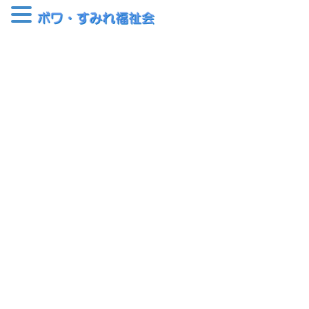
コ
ナ
ン
ビ
テ
ゲ
ン
ー
クッカ広場
ツ
シ
へ
ョ
ス
ン
HOME
クッカ広場
クッカ広場 臨時休業のお知らせ
キ
に
ッ
移
プ
動
2022-06-13
クッカ広場
クッカ広場 臨時休業のお知らせ
まことに勝手ながら、6月17日（金）は店舗を休業させていただき
ます。
ご迷惑をおかけしますが、よろしくお願いいたします