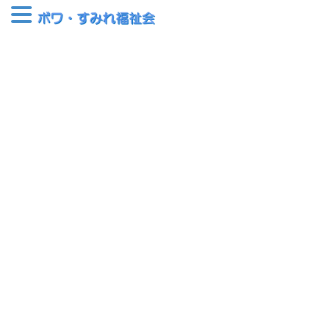
コ
ナ
ン
ビ
テ
ゲ
ン
ー
クッカ広場
ツ
シ
へ
ョ
ス
ン
HOME
クッカ広場
クッカ広場 臨時営業のお知らせ
キ
に
ッ
移
プ
動
2024-03-19
クッカ広場
クッカ広場 臨時営業のお知らせ
「町田さくらまつり」の開催に合わせまして、3月30日（土）、31
日（日）に店舗営業を行います。営業時間は、11:00～15:00（お
持ち込みは14:30まで）とさせていただきます。