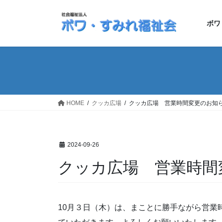
コ
ナ
ン
ビ
ボワ
テ
ゲ
ン
ー
ツ
シ
へ
ョ
ス
ン
キ
に
ッ
移
HOME
クッカ広場
クッカ広場 営業時間変更のお知
プ
動
2024-09-26
クッカ広場 営業時間
10月３日（木）は、まことに勝手ながら営業時間を