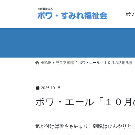
コ
ナ
ン
ビ
ボワ
テ
ゲ
ン
ー
ツ
シ
へ
ョ
ス
ン
キ
に
ッ
移
HOME
児童支援部
ボワ・エール「１０月の活動風景
プ
動
2025-10-15
ボワ・エール「１０月
気が付けば暑さも納まり、朝晩はひんやりと